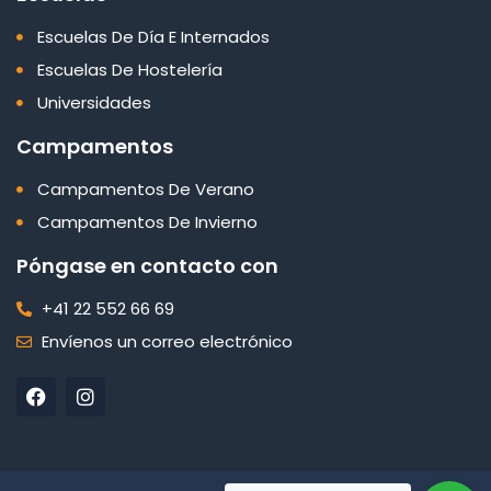
Escuelas De Día E Internados
Escuelas De Hostelería
Universidades
Campamentos
Campamentos De Verano
Campamentos De Invierno
Póngase en contacto con
+41 22 552 66 69
Envíenos un correo electrónico
F
I
a
n
c
s
e
t
b
a
o
g