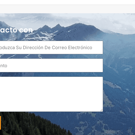
acto con
o
rónico
to