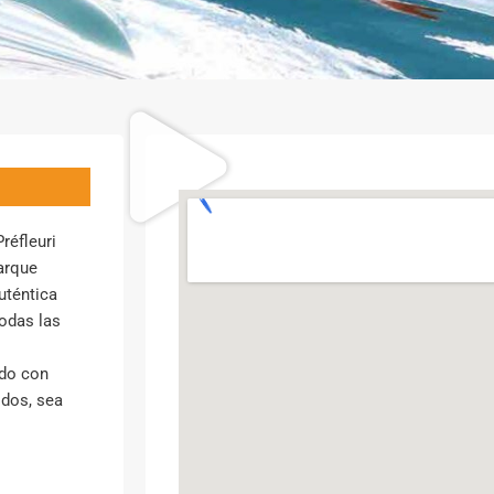
réfleuri
arque
auténtica
todas las
s
do con
odos, sea