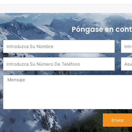
Póngase en cont
Nombre
Corre
elect
Teléfono
Asun
Mensaje
Enviar
Alternativa: