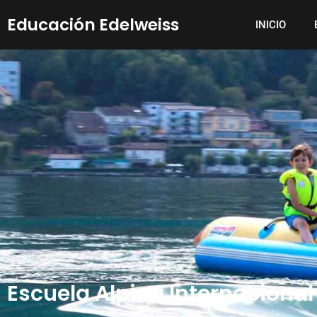
Ir
Educación Edelweiss
al
INICIO
contenido
Escuela Alpina Internaciona