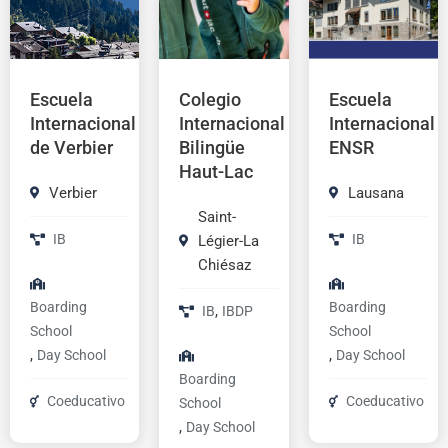
Escuela
Colegio
Escuela
Internacional
Internacional
Internacional
de Verbier
Bilingüe
ENSR
Haut-Lac
Verbier
Lausana
Saint-
IB
IB
Légier-La
Chiésaz
Boarding
Boarding
,
IB
IBDP
School
School
,
,
Day School
Day School
Boarding
Coeducativo
Coeducativo
School
,
Day School