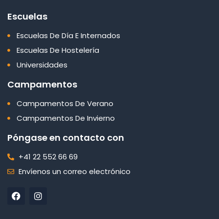
Escuelas
Escuelas De Día E Internados
Escuelas De Hostelería
Universidades
Campamentos
Campamentos De Verano
Campamentos De Invierno
Póngase en contacto con
+41 22 552 66 69
Envíenos un correo electrónico
F
I
a
n
c
s
e
t