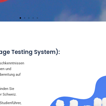
FRANZÖSISCH
uage Testing System):
er offiziellen Sprachen der Schweiz und nimmt einen wichtige
 Kultur und im Bildungssystem des Landes ein.
ischkenntnissen
ben und
rbereitung auf
finden Sie
er Schweiz.
Studienführer,