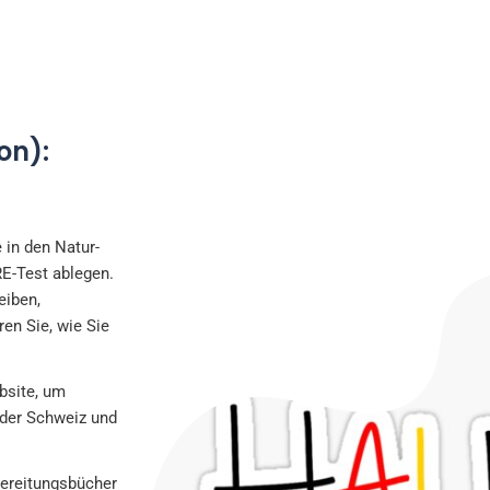
on):
 in den Natur-
E-Test ablegen.
eiben,
en Sie, wie Sie
bsite, um
n der Schweiz und
ereitungsbücher