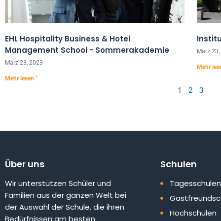
EHL Hospitality Business & Hotel
Insti
Management School - Sommerakademie
März 23,
März 23, 2023
Mehr les
Mehr lesen "
1
2
3
Über uns
Schulen
Wir unterstützen Schüler und
Tagesschulen
Familien aus der ganzen Welt bei
Gastfreundsc
der Auswahl der Schule, die ihren
Hochschulen
Bedürfnissen am besten