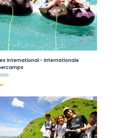
fes International - Internationale
ercamps
 2023
en "