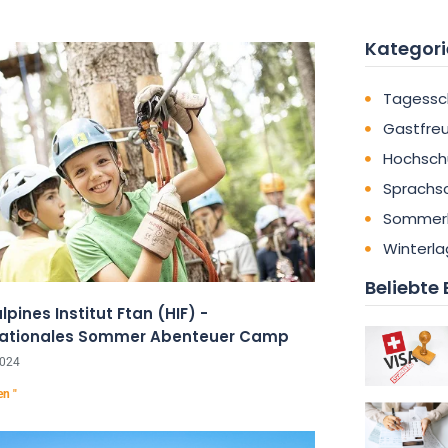
Kategori
Tagessc
Gastfre
Hochsch
Sprachs
Sommer
Winterla
Beliebte 
pines Institut Ftan (HIF) -
nationales Sommer Abenteuer Camp
2024
en "