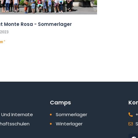
tut Monte Rosa - Sommerlager
 2023
en "
Camps
Ko
 Und Internate
Sommerlager
+
haftsschulen
Winterlager
S
F