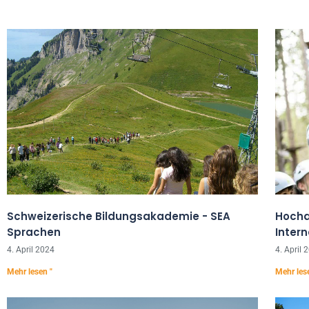
Seite
Seite
Seite
Schweizerische Bildungsakademie - SEA
Hochal
Sprachen
Inter
4. April 2024
4. April 
Mehr lesen "
Mehr les