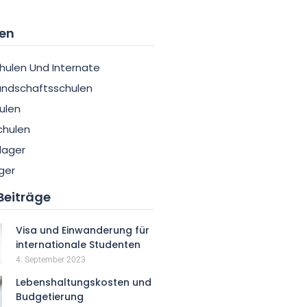
en
hulen Und Internate
undschaftsschulen
ulen
chulen
lager
ger
Beiträge
Visa und Einwanderung für
internationale Studenten
4. September 2023
Lebenshaltungskosten und
Budgetierung