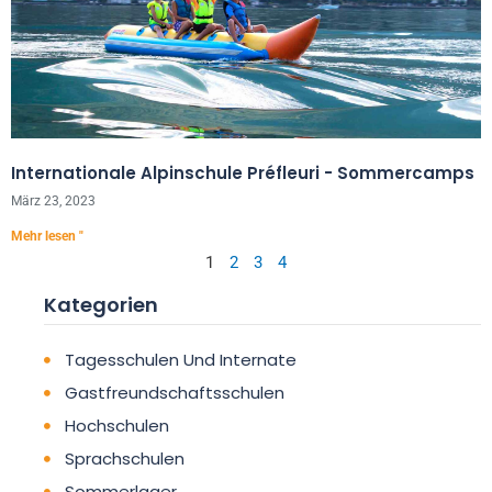
Internationale Alpinschule Préfleuri - Sommercamps
März 23, 2023
Mehr lesen "
1
2
3
4
Kategorien
Tagesschulen Und Internate
Gastfreundschaftsschulen
Hochschulen
Sprachschulen
Sommerlager