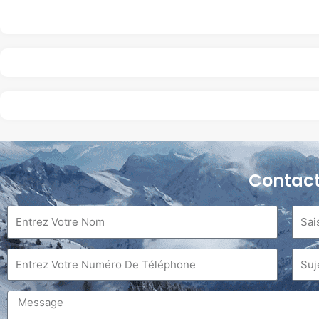
Contac
Nom
Courr
Téléphone
Sujet
Message