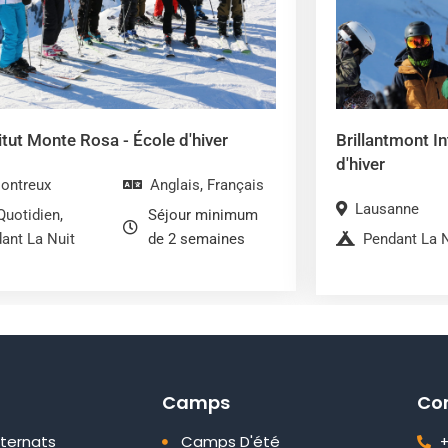
itut Monte Rosa - École d'hiver
Brillantmont I
d'hiver
ontreux
Anglais
,
Français
Lausanne
Quotidien
,
Séjour minimum
ant La Nuit
de 2 semaines
Pendant La N
Camps
Co
nternats
Camps D'été
+