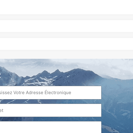
t
iel