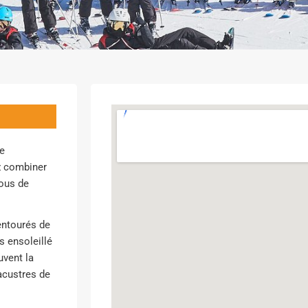
ne
ez combiner
vous de
entourés de
 ensoleillé
uvent la
lacustres de