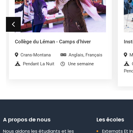
Collège du Léman - Camps d'hiver
Inst
Crans-Montana
Anglais
,
Français
M
Pendant La Nuit
Une semaine
Pend
A propos de nous
Les écoles
Nous aidons les étudiants et les
Externats Et I