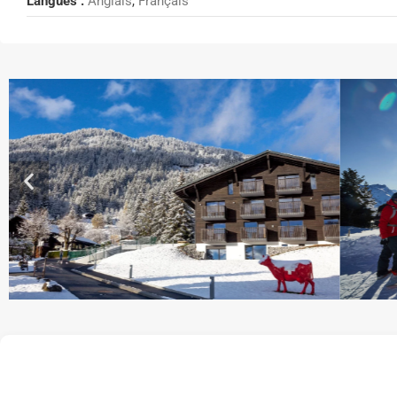
Langues :
Anglais
,
Français