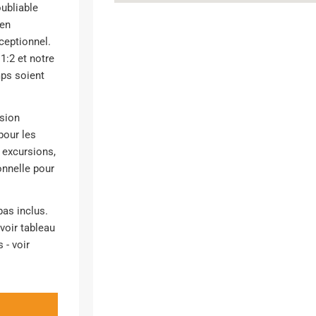
oubliable
 en
ceptionnel.
1:2 et notre
mps soient
nsion
pour les
s excursions,
sonnelle pour
pas inclus.
voir tableau
 - voir