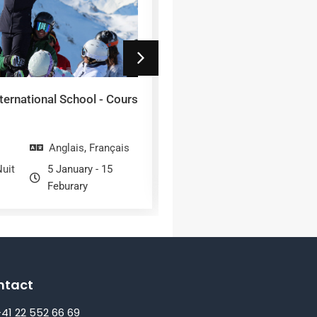
nternational School - Cours
Les Elfes International - 
Verbier
A
Anglais
,
Français
Pendant La Nuit
12
uit
5 January - 15
Ap
Feburary
ntact
41 22 552 66 69