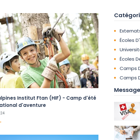
Catégori
Externat
Écoles D
Universi
Écoles D
Camps D
Camps D
Messages
pines Institut Ftan (HIF) - Camp d'été
ational d'aventure
024
"