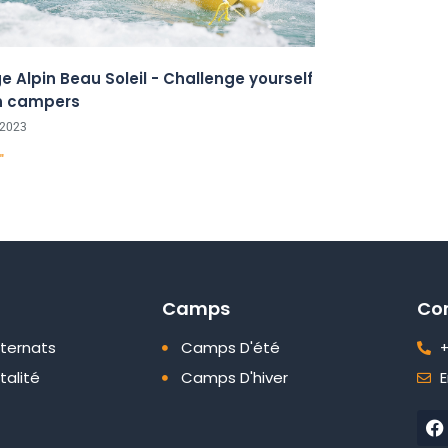
e Alpin Beau Soleil - Challenge yourself
n campers
 2023
"
Camps
Co
nternats
Camps D'été
+
talité
Camps D'hiver
E
F
a