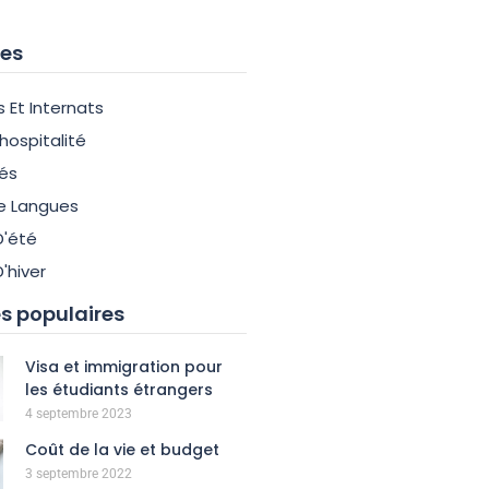
es
s Et Internats
'hospitalité
tés
e Langues
'été
'hiver
 populaires
Visa et immigration pour
les étudiants étrangers
4 septembre 2023
Coût de la vie et budget
3 septembre 2022