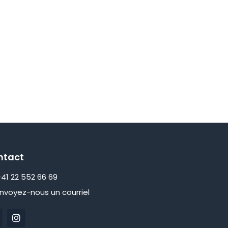
ntact
41 22 552 66 69
nvoyez-nous un courriel
I
n