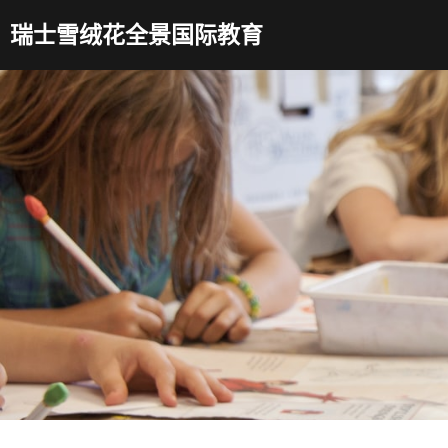
跳
瑞士雪绒花全景国际教育
至
内
容