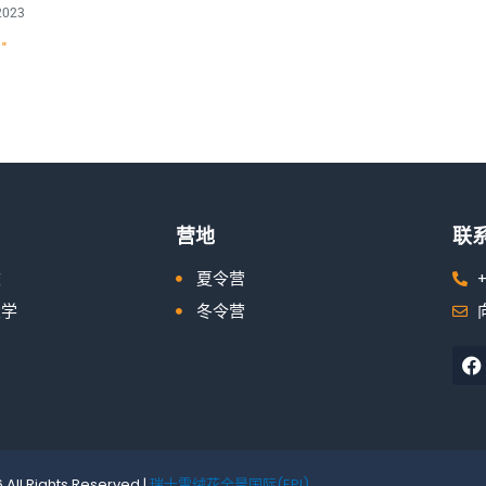
2023
"
营地
联
校
夏令营
+
大学
冬令营
All Rights Reserved |
瑞士雪绒花全景国际(EPI)