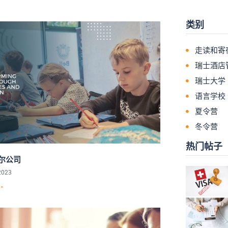
类别
走读和寄
瑞士酒店
瑞士大学
语言学校
夏令营
冬令营
热门帖子
尔公司
2023
"