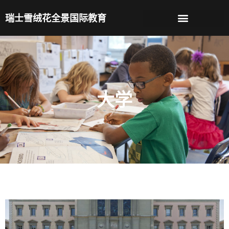
跳
瑞士雪绒花全景国际教育
至
内
容
大学